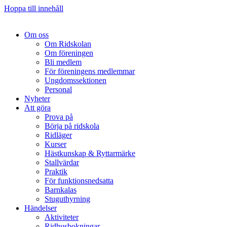
Hoppa till innehåll
Om oss
Om Ridskolan
Om föreningen
Bli medlem
För föreningens medlemmar
Ungdomssektionen
Personal
Nyheter
Att göra
Prova på
Börja på ridskola
Ridläger
Kurser
Hästkunskap & Ryttarmärke
Stallvärdar
Praktik
För funktionsnedsatta
Barnkalas
Stuguthyrning
Händelser
Aktiviteter
Ridhusbokningar