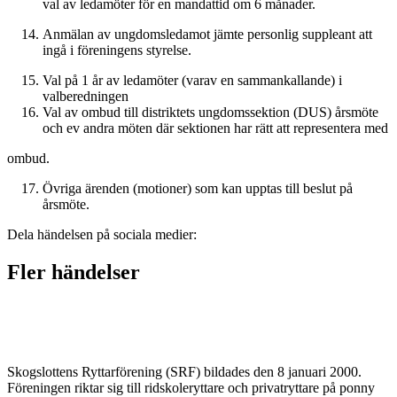
val av
ledamöter för en mandattid om 6 månader.
Anmälan av ungdomsledamot jämte personlig suppleant att
ingå i
föreningens styrelse.
Val på 1 år av ledamöter (varav en sammankallande) i
valberedningen
Val av ombud till distriktets ungdomssektion (DUS) årsmöte
och
ev andra möten där sektionen har rätt att representera med
ombud.
Övriga ärenden (motioner) som kan upptas till beslut på
årsmöte.
Dela händelsen på sociala medier:
Fler händelser
Skogslottens Ryttarförening (SRF) bildades den 8 januari 2000.
Föreningen riktar sig till ridskoleryttare och privatryttare på ponny