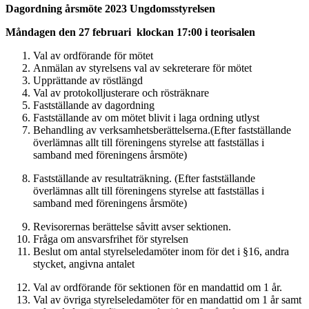
Dagordning årsmöte 2023 Ungdomsstyrelsen
Måndagen den 27 februari klockan 17:00 i teorisalen
Val av ordförande för mötet
Anmälan av styrelsens val av sekreterare för mötet
Upprättande av röstlängd
Val av protokolljusterare och rösträknare
Fastställande av dagordning
Fastställande av om mötet blivit i laga ordning utlyst
Behandling av verksamhetsberättelserna.
(Efter fastställande
överlämnas allt till föreningens styrelse att fastställas i
samband med föreningens årsmöte)
Fastställande av resultaträkning.
(Efter fastställande
överlämnas allt till föreningens styrelse att fastställas i
samband med föreningens årsmöte)
Revisorernas berättelse såvitt avser sektionen.
Fråga om ansvarsfrihet för styrelsen
Beslut om antal styrelseledamöter inom för det i §16, andra
stycket,
angivna antalet
Val av ordförande för sektionen för en mandattid om 1 år.
Val av övriga styrelseledamöter för en mandattid om 1 år samt