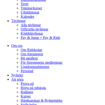
Teori
Träning/kurser
Utbildningar
Kalender
Tävlingar
Alla tävlingar
Officiella tävlingar
Klubbtävlingar
Pay & Jump + Pay & Ride
Om oss
Om Ridskolan
Om föreningen
Bli medlem
För föreningens medlemmar
Ungdomssektionen
Personal
Nyheter
Att göra
Prova på
Börja på ridskola
Ridläger
Kurser
Hästkunskap & Ryttarmärke
Stallvärdar