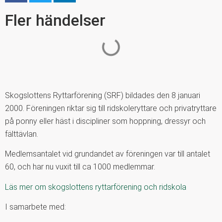
Fler händelser
Skogslottens Ryttarförening (SRF) bildades den 8 januari
2000. Föreningen riktar sig till ridskoleryttare och privatryttare
på ponny eller häst i discipliner som hoppning, dressyr och
fälttävlan.
Medlemsantalet vid grundandet av föreningen var till antalet
60, och har nu vuxit till ca 1000 medlemmar.
Läs mer om skogslottens ryttarförening och ridskola
I samarbete med: