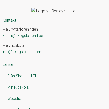
Kontakt
Mail, ryttarföreningen:
kansli@skogslottenrf.se
Mail, ridskolan:
info@skogslotten.com
Länkar
Från Shettis till Elit
Min Ridskola
Webshop