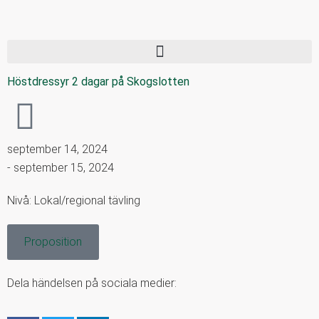
Höstdressyr 2 dagar på Skogslotten
september 14, 2024
- september 15, 2024
Nivå: Lokal/regional tävling
Proposition
Dela händelsen på sociala medier: