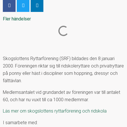
Fler händelser
Skogslottens Ryttarförening (SRF) bildades den 8 januari
2000. Föreningen riktar sig till ridskoleryttare och privatryttare
på ponny eller häst i discipliner som hoppning, dressyr och
fälttävlan.
Medlemsantalet vid grundandet av föreningen var till antalet
60, och har nu vuxit till ca 1000 medlemmar.
Läs mer om skogslottens ryttarförening och ridskola
I samarbete med: