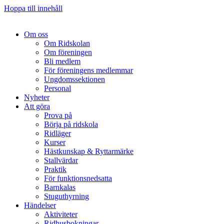
Hoppa till innehåll
Om oss
Om Ridskolan
Om föreningen
Bli medlem
För föreningens medlemmar
Ungdomssektionen
Personal
Nyheter
Att göra
Prova på
Börja på ridskola
Ridläger
Kurser
Hästkunskap & Ryttarmärke
Stallvärdar
Praktik
För funktionsnedsatta
Barnkalas
Stuguthyrning
Händelser
Aktiviteter
Ridhusbokningar