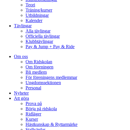
Teori
Träning/kurser
Utbildningar
Kalender
Tävlingar
Alla tävlingar
Officiella tävlingar
Klubbtävlingar
Pay & Jump + Pay & Ride
Om oss
Om Ridskolan
Om föreningen
Bli medlem
För föreningens medlemmar
Ungdomssektionen
Personal
Nyheter
Att göra
Prova på
Börja på ridskola
Ridläger
Kurser
Hästkunskap & Ryttarmärke
Stallvärdar