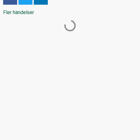
Fler händelser