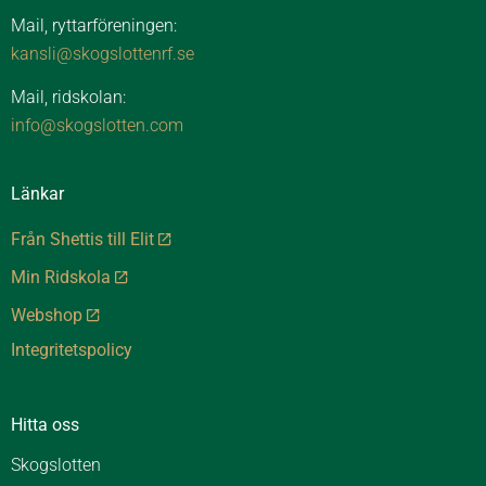
Mail, ryttarföreningen:
kansli@skogslottenrf.se
Mail, ridskolan:
info@skogslotten.com
Länkar
Från Shettis till Elit
Min Ridskola
Webshop
Integritetspolicy
Hitta oss
Skogslotten