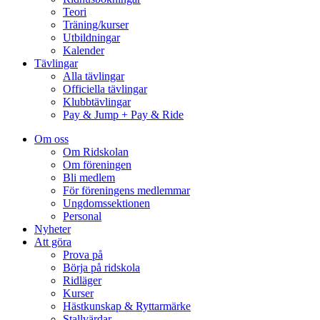
Teori
Träning/kurser
Utbildningar
Kalender
Tävlingar
Alla tävlingar
Officiella tävlingar
Klubbtävlingar
Pay & Jump + Pay & Ride
Om oss
Om Ridskolan
Om föreningen
Bli medlem
För föreningens medlemmar
Ungdomssektionen
Personal
Nyheter
Att göra
Prova på
Börja på ridskola
Ridläger
Kurser
Hästkunskap & Ryttarmärke
Stallvärdar