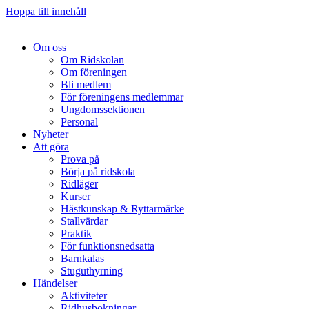
Hoppa till innehåll
Om oss
Om Ridskolan
Om föreningen
Bli medlem
För föreningens medlemmar
Ungdomssektionen
Personal
Nyheter
Att göra
Prova på
Börja på ridskola
Ridläger
Kurser
Hästkunskap & Ryttarmärke
Stallvärdar
Praktik
För funktionsnedsatta
Barnkalas
Stuguthyrning
Händelser
Aktiviteter
Ridhusbokningar