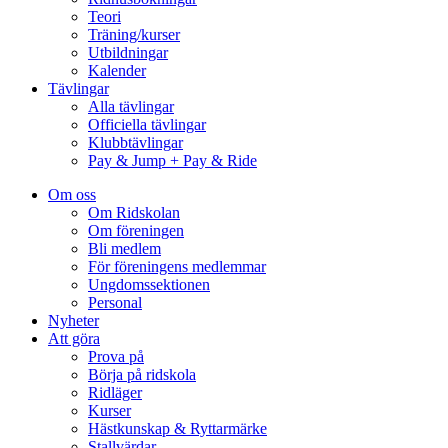
Teori
Träning/kurser
Utbildningar
Kalender
Tävlingar
Alla tävlingar
Officiella tävlingar
Klubbtävlingar
Pay & Jump + Pay & Ride
Om oss
Om Ridskolan
Om föreningen
Bli medlem
För föreningens medlemmar
Ungdomssektionen
Personal
Nyheter
Att göra
Prova på
Börja på ridskola
Ridläger
Kurser
Hästkunskap & Ryttarmärke
Stallvärdar