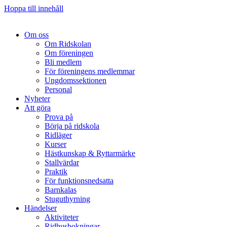
Hoppa till innehåll
Om oss
Om Ridskolan
Om föreningen
Bli medlem
För föreningens medlemmar
Ungdomssektionen
Personal
Nyheter
Att göra
Prova på
Börja på ridskola
Ridläger
Kurser
Hästkunskap & Ryttarmärke
Stallvärdar
Praktik
För funktionsnedsatta
Barnkalas
Stuguthyrning
Händelser
Aktiviteter
Ridhusbokningar