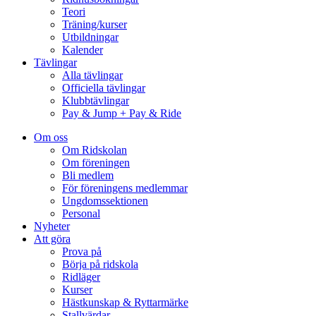
Teori
Träning/kurser
Utbildningar
Kalender
Tävlingar
Alla tävlingar
Officiella tävlingar
Klubbtävlingar
Pay & Jump + Pay & Ride
Om oss
Om Ridskolan
Om föreningen
Bli medlem
För föreningens medlemmar
Ungdomssektionen
Personal
Nyheter
Att göra
Prova på
Börja på ridskola
Ridläger
Kurser
Hästkunskap & Ryttarmärke
Stallvärdar