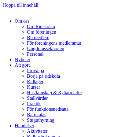
Hoppa till innehåll
Om oss
Om Ridskolan
Om föreningen
Bli medlem
För föreningens medlemmar
Ungdomssektionen
Personal
Nyheter
Att göra
Prova på
Börja på ridskola
Ridläger
Kurser
Hästkunskap & Ryttarmärke
Stallvärdar
Praktik
För funktionsnedsatta
Barnkalas
Stuguthyrning
Händelser
Aktiviteter
Ridhusbokningar