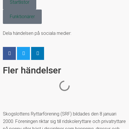
Startlistor
Funktionärer
Dela händelsen på sociala medier:
Fler händelser
Skogslottens Ryttarförening (SRF) bildades den 8 januari
2000. Föreningen riktar sig till ridskoleryttare och privatryttare
på ponny eller häst i discipliner som hoppning, dressyr och