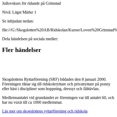
Jullovskurs för ridande på Grimstad
Nivå: Lägst Märke 1
Se inbjudan nedan:
file:///G:/Skogslotten%20AB/Ridskolan/Kurser/Loven%20Grimstad%
Dela händelsen på sociala medier:
Fler händelser
Skogslottens Ryttarförening (SRF) bildades den 8 januari 2000.
Föreningen riktar sig till ridskoleryttare och privatryttare på ponny
eller häst i discipliner som hoppning, dressyr och fälttävlan.
Medlemsantalet vid grundandet av föreningen var till antalet 60, och
har nu vuxit till ca 1000 medlemmar.
Läs mer om skogslottens ryttarförening och ridskola