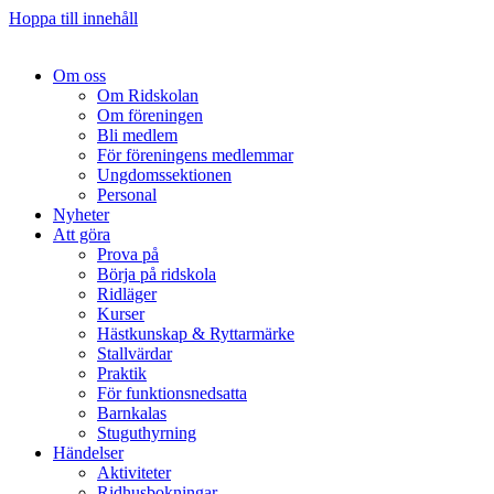
Hoppa till innehåll
Om oss
Om Ridskolan
Om föreningen
Bli medlem
För föreningens medlemmar
Ungdomssektionen
Personal
Nyheter
Att göra
Prova på
Börja på ridskola
Ridläger
Kurser
Hästkunskap & Ryttarmärke
Stallvärdar
Praktik
För funktionsnedsatta
Barnkalas
Stuguthyrning
Händelser
Aktiviteter
Ridhusbokningar