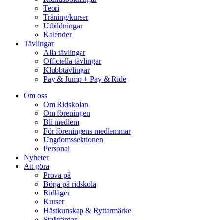
Teori
Träning/kurser
Utbildningar
Kalender
Tävlingar
Alla tävlingar
Officiella tävlingar
Klubbtävlingar
Pay & Jump + Pay & Ride
Om oss
Om Ridskolan
Om föreningen
Bli medlem
För föreningens medlemmar
Ungdomssektionen
Personal
Nyheter
Att göra
Prova på
Börja på ridskola
Ridläger
Kurser
Hästkunskap & Ryttarmärke
Stallvärdar