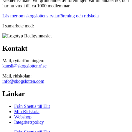
Medlemsantalet vid grundandet av föreningen var till antalet 60, och
har nu vuxit till ca 1000 medlemmar.
Läs mer om skogslottens ryttarförening och ridskola
I samarbete med:
Kontakt
Mail, ryttarföreningen:
kansli@skogslottenrf.se
Mail, ridskolan:
info@skogslotten.com
Länkar
Från Shettis till Elit
Min Ridskola
Webshop
Integritetspolicy