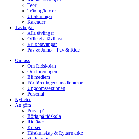
Teori
Träning/kurser
Utbildningar
Kalender
Tävlingar
Alla tävlingar
Officiella tävlingar
Klubbtävlingar
Pay & Jump + Pay & Ride
Om oss
Om Ridskolan
Om föreningen
Bli medlem
För föreningens medlemmar
Ungdomssektionen
Personal
Nyheter
Att göra
Prova på
Börja på ridskola
Ridläger
Kurser
Hästkunskap & Ryttarmärke
Stallvärdar