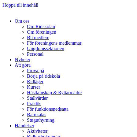
Hoppa till innehåll
Om oss
Om Ridskolan
Om föreningen
Bli medlem
För föreningens medlemmar
Ungdomssektionen
Personal
Nyheter
Att göra
Prova på
Börja på ridskola
Ridläger
Kurser
Hästkunskap & Ryttarmärke
Stallvärdar
Praktik
För funktionsnedsatta
Barnkalas
Stuguthyrning
Händelser
Aktiviteter
Ridhusbokningar