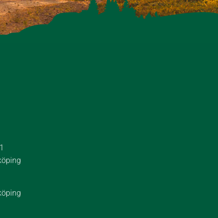
 1
köping
köping