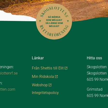
Länkar
Hitta oss
reningen:
Skogslotten
Från Shettis till Elit
ottenrf.se
Skogslotten
Min Ridskola
605 99 Norr
n:
Webshop
tten.com
Grimstad
Integritetspolicy
605 99 Norr