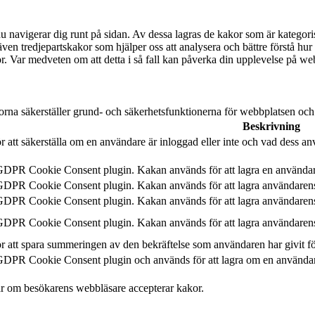
u navigerar dig runt på sidan. Av dessa lagras de kakor som är kategori
ven tredjepartskakor som hjälper oss att analysera och bättre förstå h
kor. Var medveten om att detta i så fall kan påverka din upplevelse på we
orna säkerställer grund- och säkerhetsfunktionerna för webbplatsen oc
Beskrivning
 att säkerställa om en användare är inloggad eller inte och vad dess anv
 GDPR Cookie Consent plugin. Kakan används för att lagra en använda
 GDPR Cookie Consent plugin. Kakan används för att lagra användarens
 GDPR Cookie Consent plugin. Kakan används för att lagra användaren
 GDPR Cookie Consent plugin. Kakan används för att lagra användarens
 att spara summeringen av den bekräftelse som användaren har givit f
GDPR Cookie Consent plugin och används för att lagra om en användar
r om besökarens webbläsare accepterar kakor.