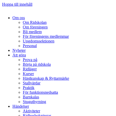
Hoppa till innehåll
Om oss
Om Ridskolan
Om föreningen
Bli medlem
För föreningens medlemmar
Ungdomssektionen
Personal
Nyheter
Att göra
Prova på
Börja på ridskola
Ridläger
Kurser
Hästkunskap & Ryttarmärke
Stallvärdar
Praktik
För funktionsnedsatta
Barnkalas
Stuguthyrning
Händelser
Aktiviteter
Ridhusbokningar