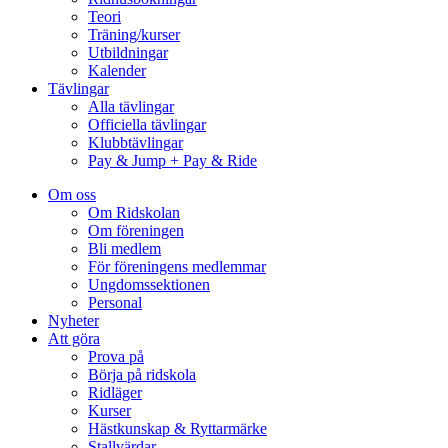
Teori
Träning/kurser
Utbildningar
Kalender
Tävlingar
Alla tävlingar
Officiella tävlingar
Klubbtävlingar
Pay & Jump + Pay & Ride
Om oss
Om Ridskolan
Om föreningen
Bli medlem
För föreningens medlemmar
Ungdomssektionen
Personal
Nyheter
Att göra
Prova på
Börja på ridskola
Ridläger
Kurser
Hästkunskap & Ryttarmärke
Stallvärdar