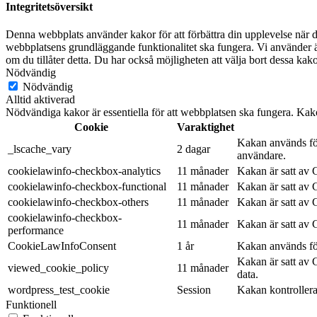
Integritetsöversikt
Denna webbplats använder kakor för att förbättra din upplevelse när d
webbplatsens grundläggande funktionalitet ska fungera. Vi använder ä
om du tillåter detta. Du har också möjligheten att välja bort dessa ka
Nödvändig
Nödvändig
Alltid aktiverad
Nödvändiga kakor är essentiella för att webbplatsen ska fungera. Kak
Cookie
Varaktighet
Kakan används för
_lscache_vary
2 dagar
användare.
cookielawinfo-checkbox-analytics
11 månader
Kakan är satt av
cookielawinfo-checkbox-functional
11 månader
Kakan är satt av
cookielawinfo-checkbox-others
11 månader
Kakan är satt av
cookielawinfo-checkbox-
11 månader
Kakan är satt av
performance
CookieLawInfoConsent
1 år
Kakan används för
Kakan är satt av 
viewed_cookie_policy
11 månader
data.
wordpress_test_cookie
Session
Kakan kontrollera
Funktionell