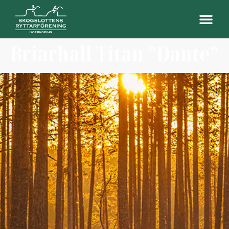
Briarhall Titan ”Dante”