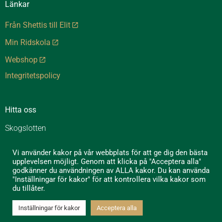
Länkar
Från Shettis till Elit
Min Ridskola
Webshop
Integritetspolicy
Hitta oss
Skogslotten
Skogslotten 1
Vi använder kakor på vår webbplats för att ge dig den bästa
605 99 Norrköping
upplevelsen möjligt. Genom att klicka på "Acceptera alla"
godkänner du användningen av ALLA kakor. Du kan använda
Grimstad
"Inställningar för kakor" för att kontrollera vilka kakor som
605 99 Norrköping
du tillåter.
Inställningar för kakor
Acceptera alla