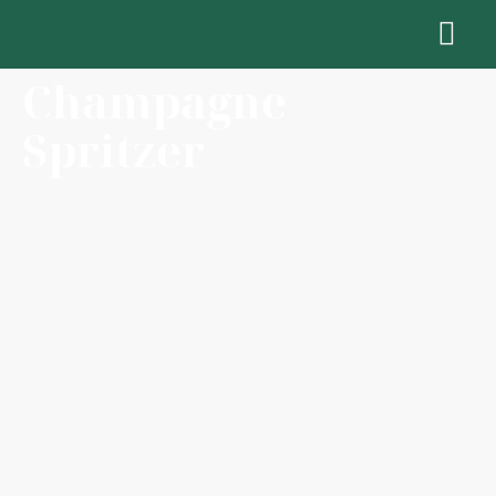
Champagne
Spritzer