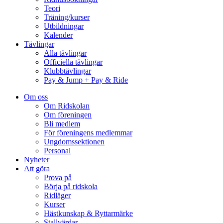
Teori
Träning/kurser
Utbildningar
Kalender
Tävlingar
Alla tävlingar
Officiella tävlingar
Klubbtävlingar
Pay & Jump + Pay & Ride
Om oss
Om Ridskolan
Om föreningen
Bli medlem
För föreningens medlemmar
Ungdomssektionen
Personal
Nyheter
Att göra
Prova på
Börja på ridskola
Ridläger
Kurser
Hästkunskap & Ryttarmärke
Stallvärdar