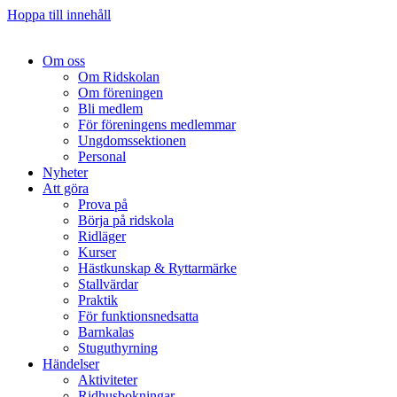
Hoppa till innehåll
Om oss
Om Ridskolan
Om föreningen
Bli medlem
För föreningens medlemmar
Ungdomssektionen
Personal
Nyheter
Att göra
Prova på
Börja på ridskola
Ridläger
Kurser
Hästkunskap & Ryttarmärke
Stallvärdar
Praktik
För funktionsnedsatta
Barnkalas
Stuguthyrning
Händelser
Aktiviteter
Ridhusbokningar