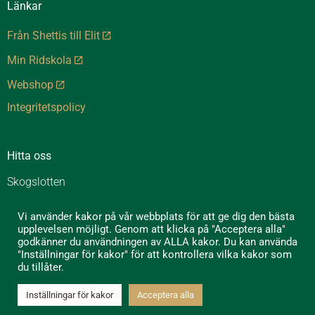
Länkar
Från Shettis till Elit
Min Ridskola
Webshop
Integritetspolicy
Hitta oss
Skogslotten
Skogslotten 1
Vi använder kakor på vår webbplats för att ge dig den bästa
605 99 Norrköping
upplevelsen möjligt. Genom att klicka på "Acceptera alla"
godkänner du användningen av ALLA kakor. Du kan använda
Grimstad
"Inställningar för kakor" för att kontrollera vilka kakor som
605 99 Norrköping
du tillåter.
Inställningar för kakor
Acceptera alla