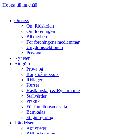
Hoppa till innehåll
Om oss
Om Ridskolan
Om föreningen
Bli medlem
För föreningens medlemmar
Ungdomssektionen
Personal
Nyheter
Att göra
Prova på
Börja på ridskola
Ridläger
Kurser
Hästkunskap & Ryttarmärke
Stallvärdar
Praktik
För funktionsnedsatta
Barnkalas
Stuguthyrning
Händelser
Aktiviteter
Ridhusbokningar