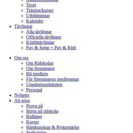
Teori
Träning/kurser
Utbildningar
Kalender
Tävlingar
Alla tävlingar
Officiella tävlingar
Klubbtävlingar
Pay & Jump + Pay & Ride
Om oss
Om Ridskolan
Om föreningen
Bli medlem
För föreningens medlemmar
Ungdomssektionen
Personal
Nyheter
Att göra
Prova på
Börja på ridskola
Ridläger
Kurser
Hästkunskap & Ryttarmärke
Stallvärdar