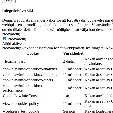
Stäng
Integritetsöversikt
Denna webbplats använder kakor för att förbättra din upplevelse när d
webbplatsens grundläggande funktionalitet ska fungera. Vi använder ä
om du tillåter detta. Du har också möjligheten att välja bort dessa ka
Nödvändig
Nödvändig
Alltid aktiverad
Nödvändiga kakor är essentiella för att webbplatsen ska fungera. Kak
Cookie
Varaktighet
Kakan används för
_lscache_vary
2 dagar
användare.
cookielawinfo-checkbox-analytics
11 månader
Kakan är satt av
cookielawinfo-checkbox-functional
11 månader
Kakan är satt av
cookielawinfo-checkbox-others
11 månader
Kakan är satt av
cookielawinfo-checkbox-
11 månader
Kakan är satt av
performance
CookieLawInfoConsent
1 år
Kakan används för
Kakan är satt av 
viewed_cookie_policy
11 månader
data.
wordpress_test_cookie
Session
Kakan kontrollera