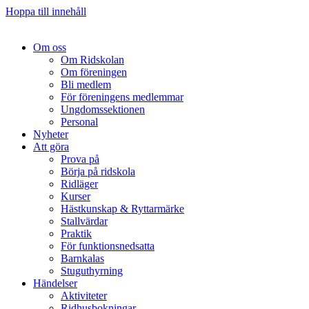
Hoppa till innehåll
Om oss
Om Ridskolan
Om föreningen
Bli medlem
För föreningens medlemmar
Ungdomssektionen
Personal
Nyheter
Att göra
Prova på
Börja på ridskola
Ridläger
Kurser
Hästkunskap & Ryttarmärke
Stallvärdar
Praktik
För funktionsnedsatta
Barnkalas
Stuguthyrning
Händelser
Aktiviteter
Ridhusbokningar