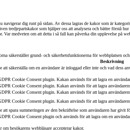
u navigerar dig runt på sidan. Av dessa lagras de kakor som är kategori
ven tredjepartskakor som hjälper oss att analysera och bättre förstå h
kor. Var medveten om att detta i så fall kan påverka din upplevelse på we
orna säkerställer grund- och säkerhetsfunktionerna för webbplatsen oc
Beskrivning
 att säkerställa om en användare är inloggad eller inte och vad dess anv
 GDPR Cookie Consent plugin. Kakan används för att lagra en använda
 GDPR Cookie Consent plugin. Kakan används för att lagra användarens
 GDPR Cookie Consent plugin. Kakan används för att lagra användaren
 GDPR Cookie Consent plugin. Kakan används för att lagra användarens
 att spara summeringen av den bekräftelse som användaren har givit f
GDPR Cookie Consent plugin och används för att lagra om en användar
r om besökarens webbläsare accepterar kakor.