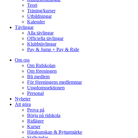
Teori
Träning/kurser
Utbildningar
Kalender
Tävlingar
Alla tävlingar
Officiella tävlingar
Klubbtävlingar
Pay & Jump + Pay & Ride
Om oss
Om Ridskolan
Om föreningen
Bli medlem
För föreningens medlemmar
Ungdomssektionen
Personal
Nyheter
Att göra
Prova på
Börja på ridskola
Ridläger
Kurser
Hästkunskap & Ryttarmärke
Stallvärdar