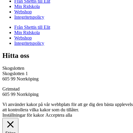
Från Shettis till Elit
Min Ridskola
Webshop
Integritetspolicy
Från Shettis till Elit
Min Ridskola
Webshop
Integritetspolicy
Hitta oss
Skogslotten
Skogslotten 1
605 99 Norrköping
Grimstad
605 99 Norrköping
Vi använder kakor på vår webbplats för att ge dig den bästa uppleve
att kontrollera vilka kakor som du tillåter.
Inställningar för kakor
Acceptera alla