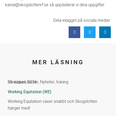
kansli@skogslottenrf.se så uppdaterar vi dina uppgifter.
Dela inlägget på sociala medier:
MER LÄSNING
händelser
05 augusti 2026
,
kurser
,
Nyheter
,
träning
Working Equitation (WE)
Working Equitation växer snabbt och Skogslotten
hänger med!