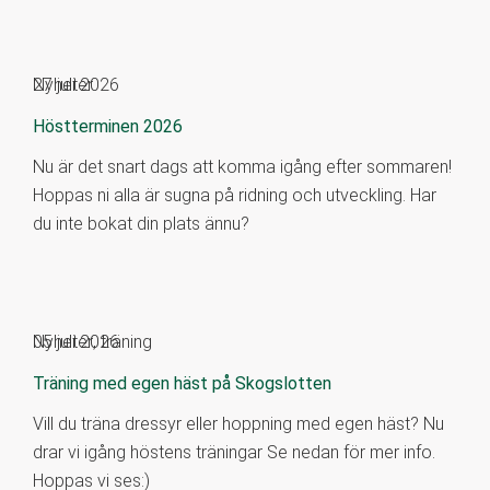
Nyheter
27 juli 2026
Höstterminen 2026
Nu är det snart dags att komma igång efter sommaren!
Hoppas ni alla är sugna på ridning och utveckling. Har
du inte bokat din plats ännu?
Nyheter
05 juli 2026
,
träning
Träning med egen häst på Skogslotten
Vill du träna dressyr eller hoppning med egen häst? Nu
drar vi igång höstens träningar Se nedan för mer info.
Hoppas vi ses:)