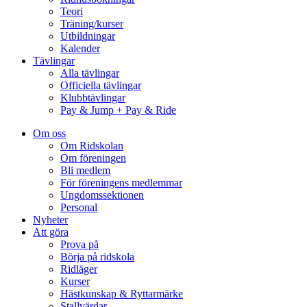
Teori
Träning/kurser
Utbildningar
Kalender
Tävlingar
Alla tävlingar
Officiella tävlingar
Klubbtävlingar
Pay & Jump + Pay & Ride
Om oss
Om Ridskolan
Om föreningen
Bli medlem
För föreningens medlemmar
Ungdomssektionen
Personal
Nyheter
Att göra
Prova på
Börja på ridskola
Ridläger
Kurser
Hästkunskap & Ryttarmärke
Stallvärdar