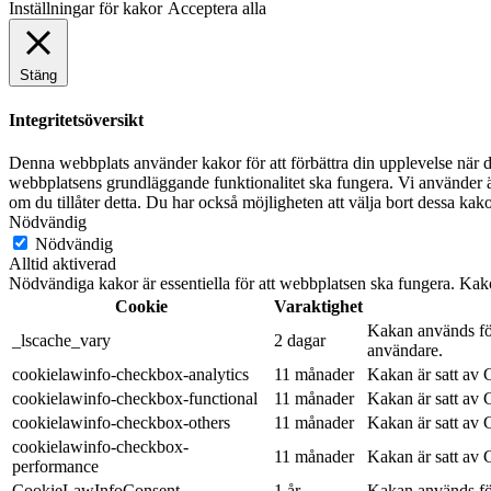
Inställningar för kakor
Acceptera alla
Stäng
Integritetsöversikt
Denna webbplats använder kakor för att förbättra din upplevelse när d
webbplatsens grundläggande funktionalitet ska fungera. Vi använder ä
om du tillåter detta. Du har också möjligheten att välja bort dessa ka
Nödvändig
Nödvändig
Alltid aktiverad
Nödvändiga kakor är essentiella för att webbplatsen ska fungera. Kak
Cookie
Varaktighet
Kakan används för
_lscache_vary
2 dagar
användare.
cookielawinfo-checkbox-analytics
11 månader
Kakan är satt av
cookielawinfo-checkbox-functional
11 månader
Kakan är satt av
cookielawinfo-checkbox-others
11 månader
Kakan är satt av
cookielawinfo-checkbox-
11 månader
Kakan är satt av
performance
CookieLawInfoConsent
1 år
Kakan används för