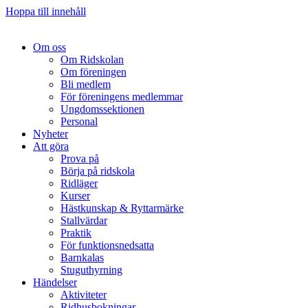
Hoppa till innehåll
Om oss
Om Ridskolan
Om föreningen
Bli medlem
För föreningens medlemmar
Ungdomssektionen
Personal
Nyheter
Att göra
Prova på
Börja på ridskola
Ridläger
Kurser
Hästkunskap & Ryttarmärke
Stallvärdar
Praktik
För funktionsnedsatta
Barnkalas
Stuguthyrning
Händelser
Aktiviteter
Ridhusbokningar