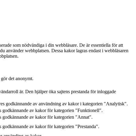
serade som nödvändiga i din webbläsare. De är essentiella för att
ur du använder webbplatsen. Dessa kakor lagras endast i webbläsaren
bbplatsen.
h gör det anonymt.
ändarroll är. Den hjälper öka sajtens prestanda för inloggade
res godkännande av användning av kakor i kategorien "Analytisk".
 godkännande av kakor för kategorien "Funktionell".
s godkännande av kakor för kategorien "Annat".
 godkännande av kakor för kategorien "Prestanda".
ör använding av kakor.