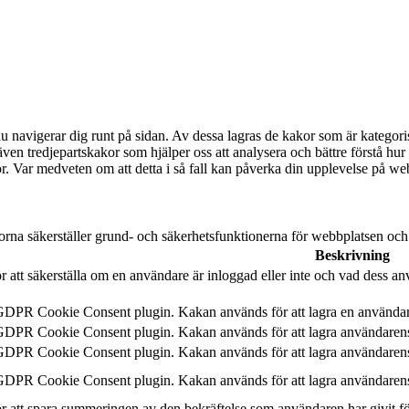
u navigerar dig runt på sidan. Av dessa lagras de kakor som är kategori
ven tredjepartskakor som hjälper oss att analysera och bättre förstå h
kor. Var medveten om att detta i så fall kan påverka din upplevelse på we
orna säkerställer grund- och säkerhetsfunktionerna för webbplatsen oc
Beskrivning
 att säkerställa om en användare är inloggad eller inte och vad dess anv
 GDPR Cookie Consent plugin. Kakan används för att lagra en använda
 GDPR Cookie Consent plugin. Kakan används för att lagra användarens
 GDPR Cookie Consent plugin. Kakan används för att lagra användaren
 GDPR Cookie Consent plugin. Kakan används för att lagra användarens
 att spara summeringen av den bekräftelse som användaren har givit f