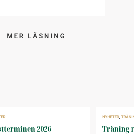
MER LÄSNING
,
TER
NYHETER
TRÄNI
tterminen 2026
Träning m