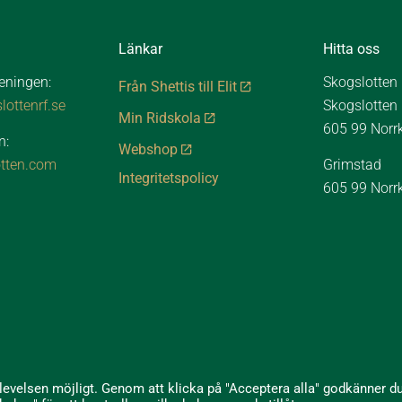
Länkar
Hitta oss
reningen:
Skogslotten
Från Shettis till Elit
ottenrf.se
Skogslotten
Min Ridskola
605 99 Norr
n:
Webshop
tten.com
Grimstad
Integritetspolicy
605 99 Norr
plevelsen möjligt. Genom att klicka på "Acceptera alla" godkänner d