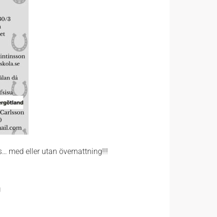
s… med eller utan övernattning!!!
U