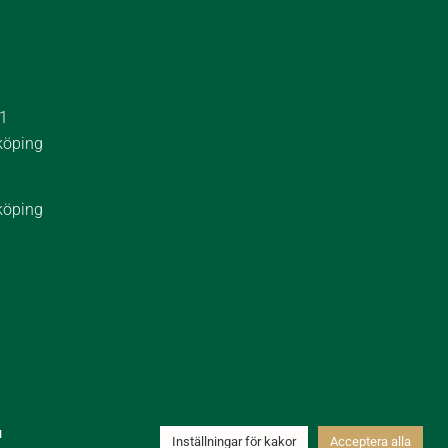
 1
köping
köping
u
Inställningar för kakor
Acceptera alla