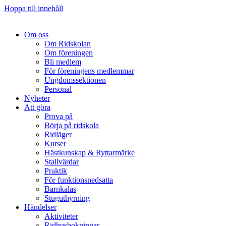
Hoppa till innehåll
Om oss
Om Ridskolan
Om föreningen
Bli medlem
För föreningens medlemmar
Ungdomssektionen
Personal
Nyheter
Att göra
Prova på
Börja på ridskola
Ridläger
Kurser
Hästkunskap & Ryttarmärke
Stallvärdar
Praktik
För funktionsnedsatta
Barnkalas
Stuguthyrning
Händelser
Aktiviteter
Ridhusbokningar