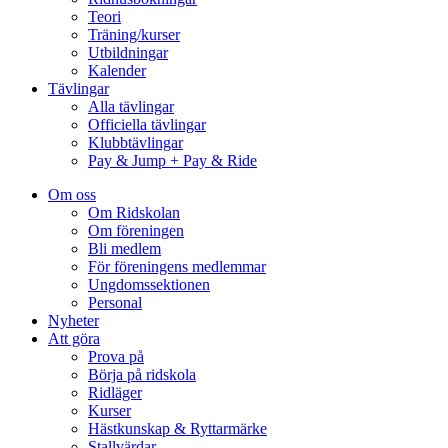
Teori
Träning/kurser
Utbildningar
Kalender
Tävlingar
Alla tävlingar
Officiella tävlingar
Klubbtävlingar
Pay & Jump + Pay & Ride
Om oss
Om Ridskolan
Om föreningen
Bli medlem
För föreningens medlemmar
Ungdomssektionen
Personal
Nyheter
Att göra
Prova på
Börja på ridskola
Ridläger
Kurser
Hästkunskap & Ryttarmärke
Stallvärdar