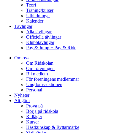
Teori
Träning/kurser
Utbildningar
Kalender
Tävlingar
Alla tävlingar
Officiella tävlingar
Klubbtävlingar
Pay & Jump + Pay & Ride
Om oss
Om Ridskolan
Om föreningen
Bli medlem
För föreningens medlemmar
Ungdomssektionen
Personal
Nyheter
Att göra
Prova på
Börja på ridskola
Ridläger
Kurser
Hästkunskap & Ryttarmärke
Stallvärdar