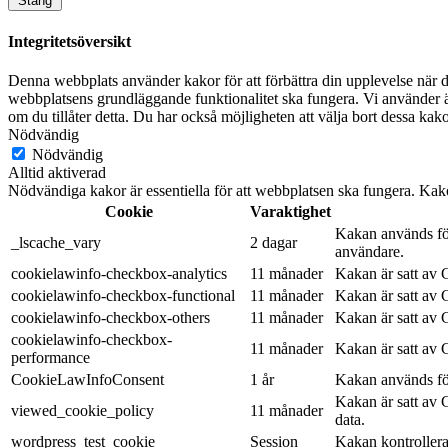
Stäng
Integritetsöversikt
Denna webbplats använder kakor för att förbättra din upplevelse när d
webbplatsens grundläggande funktionalitet ska fungera. Vi använder ä
om du tillåter detta. Du har också möjligheten att välja bort dessa ka
Nödvändig
Nödvändig
Alltid aktiverad
Nödvändiga kakor är essentiella för att webbplatsen ska fungera. Kak
Cookie
Varaktighet
Kakan används för
_lscache_vary
2 dagar
användare.
cookielawinfo-checkbox-analytics
11 månader
Kakan är satt av
cookielawinfo-checkbox-functional
11 månader
Kakan är satt av
cookielawinfo-checkbox-others
11 månader
Kakan är satt av
cookielawinfo-checkbox-
11 månader
Kakan är satt av
performance
CookieLawInfoConsent
1 år
Kakan används för
Kakan är satt av 
viewed_cookie_policy
11 månader
data.
wordpress_test_cookie
Session
Kakan kontrollera