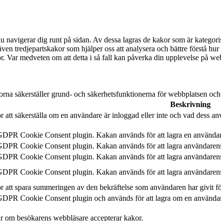
u navigerar dig runt på sidan. Av dessa lagras de kakor som är kategori
ven tredjepartskakor som hjälper oss att analysera och bättre förstå h
kor. Var medveten om att detta i så fall kan påverka din upplevelse på we
orna säkerställer grund- och säkerhetsfunktionerna för webbplatsen oc
Beskrivning
 att säkerställa om en användare är inloggad eller inte och vad dess anv
 GDPR Cookie Consent plugin. Kakan används för att lagra en använda
 GDPR Cookie Consent plugin. Kakan används för att lagra användarens
 GDPR Cookie Consent plugin. Kakan används för att lagra användaren
 GDPR Cookie Consent plugin. Kakan används för att lagra användarens
 att spara summeringen av den bekräftelse som användaren har givit f
GDPR Cookie Consent plugin och används för att lagra om en användar
r om besökarens webbläsare accepterar kakor.