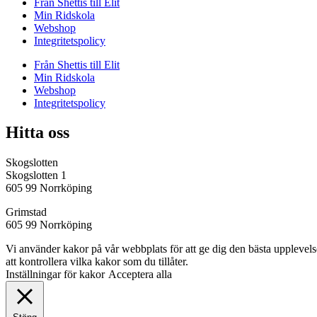
Från Shettis till Elit
Min Ridskola
Webshop
Integritetspolicy
Från Shettis till Elit
Min Ridskola
Webshop
Integritetspolicy
Hitta oss
Skogslotten
Skogslotten 1
605 99 Norrköping
Grimstad
605 99 Norrköping
Vi använder kakor på vår webbplats för att ge dig den bästa uppleve
att kontrollera vilka kakor som du tillåter.
Inställningar för kakor
Acceptera alla