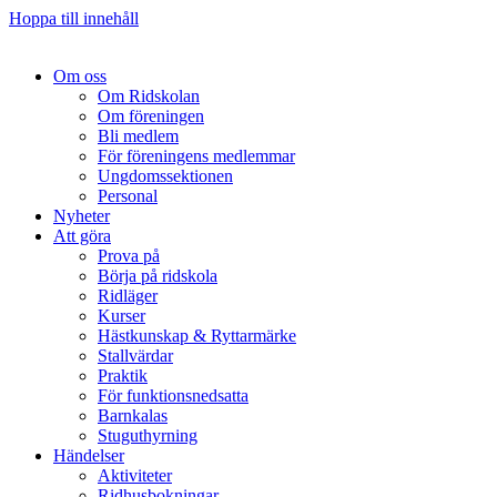
Hoppa till innehåll
Om oss
Om Ridskolan
Om föreningen
Bli medlem
För föreningens medlemmar
Ungdomssektionen
Personal
Nyheter
Att göra
Prova på
Börja på ridskola
Ridläger
Kurser
Hästkunskap & Ryttarmärke
Stallvärdar
Praktik
För funktionsnedsatta
Barnkalas
Stuguthyrning
Händelser
Aktiviteter
Ridhusbokningar