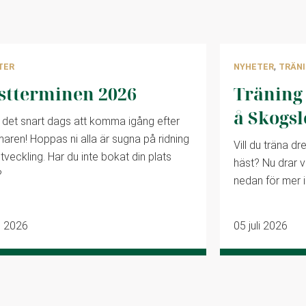
,
TER
NYHETER
TRÄN
stterminen 2026
Träning
å Skogsl
 det snart dags att komma igång efter
ren! Hoppas ni alla är sugna på ridning
Vill du träna d
tveckling. Har du inte bokat din plats
häst? Nu drar v
?
nedan för mer i
li 2026
05 juli 2026