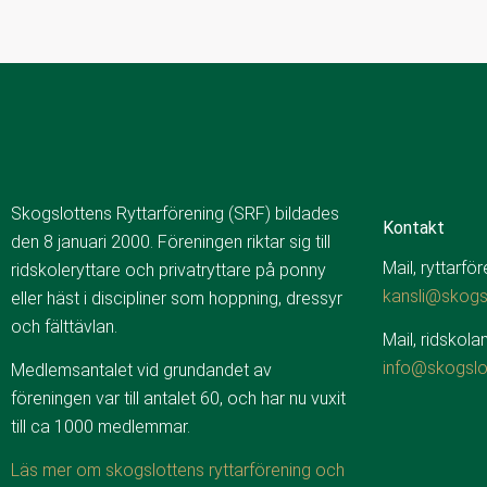
Skogslottens Ryttarförening (SRF) bildades
Kontakt
den 8 januari 2000. Föreningen riktar sig till
Mail, ryttarfö
ridskoleryttare och privatryttare på ponny
kansli@skogsl
eller häst i discipliner som hoppning, dressyr
och fälttävlan.
Mail, ridskolan
info@skogslo
Medlemsantalet vid grundandet av
föreningen var till antalet 60, och har nu vuxit
till ca 1000 medlemmar.
Läs mer om skogslottens ryttarförening och