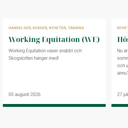
,
,
,
HÄNDELSER
KURSER
NYHETER
TRÄNING
NYHE
Working Equitation (WE)
Hö
Working Equitation växer snabbt och
Nu är
Skogslotten hänger med!
somma
och u
ännu
05 augusti 2026
27 ju