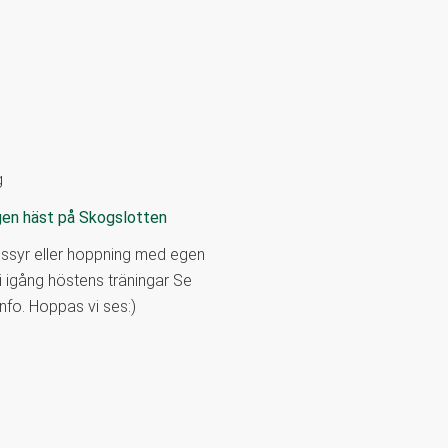
g
gen häst på Skogslotten
ressyr eller hoppning med egen
i igång höstens träningar Se
nfo. Hoppas vi ses:)