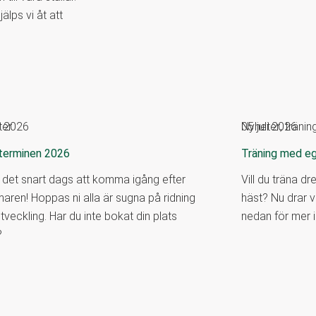
lps vi åt att
ter
li 2026
Nyheter
05 juli 2026
,
tränin
terminen 2026
Träning med e
 det snart dags att komma igång efter
Vill du träna d
ren! Hoppas ni alla är sugna på ridning
häst? Nu drar v
tveckling. Har du inte bokat din plats
nedan för mer i
?