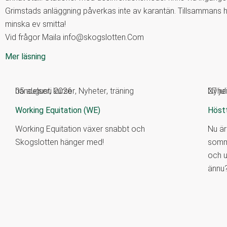
Grimstads anläggning påverkas inte av karantän. Tillsammans hjä
minska ev smitta!
Vid frågor Maila info@skogslotten.Com
Mer läsning
händelser
05 augusti 2026
,
kurser
,
Nyheter
,
träning
Nyhe
27 ju
Working Equitation (WE)
Höst
Working Equitation växer snabbt och
Nu är
Skogslotten hänger med!
somma
och u
ännu