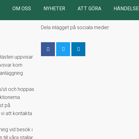
OM OSS
NYHETER
ATT GÖRA
HÄNDELSE
Dela inlägget på sociala medier:
 Hästen uppvisar
rovsvar kom
n anläggning
in/ut och hoppas
ektionerna
st på
vi att kontakta
ning vid besök i
ill våra stallar.