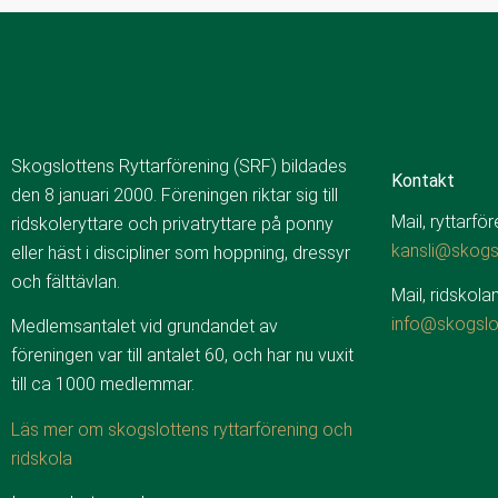
Skogslottens Ryttarförening (SRF) bildades
Kontakt
den 8 januari 2000. Föreningen riktar sig till
Mail, ryttarfö
ridskoleryttare och privatryttare på ponny
kansli@skogsl
eller häst i discipliner som hoppning, dressyr
och fälttävlan.
Mail, ridskolan
info@skogslo
Medlemsantalet vid grundandet av
föreningen var till antalet 60, och har nu vuxit
till ca 1000 medlemmar.
Läs mer om skogslottens ryttarförening och
ridskola