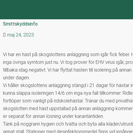
Smittskyddsinfo
maj 24, 2023
Vi har en häst på skogslottens anläggning som igår fick feber.
inga övriga symtom just nu. Vi tog prover för EHV virus igår, p
tillbaka idag negativt. Vi har flyttat hästen till isolering på anna
under dagen.
Vi håller skogslottens anläggning stängd i 21 dagar för hästar 
kunna släppa isoleringen 14/6 om inga nya fall tillkommer. Ridl
fortlöper som vanligt på ridskolehästar. Tränar du med privathä
skogslotten med häst uppstallad på annan anläggning kommer 
er separat för annan lösning under karantäntiden.
Tänk på noggrann hygien och tvätta och byta alla kläder/utrust
annat stall. Stationer med desinfektionsmedel finns vid ingången t