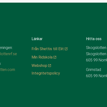
Länkar
Hitta oss
reningen:
Skogslotten
Från Shettis till Elit
ottenrf.se
Skogslotten
Min Ridskola
605 99 Norr
:
Webshop
tten.com
Grimstad
Integritetspolicy
605 99 Norr