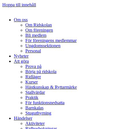
Hoppa till innehåll
Om oss
Om Ridskolan
Om föreningen
Bli medlem
För föreningens medlemmar
Ungdomssektionen
Personal
Nyheter
Att göra
Prova på
Börja på ridskola
Ridläger
Kurser
Hästkunskap & Ryttarmärke
Stallvärdar
Praktik
För funktionsnedsatta
Barnkalas
Stuguthyrning
Händelser
Aktiviteter
Ridhusbokningar