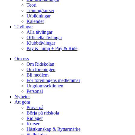
Teori
Träning/kurser
Utbildningar
Kalender
Tävlingar
Alla tävlingar
Officiella tävlingar
Klubbtävlingar
Pay & Jump + Pay & Ride
Om oss
Om Ridskolan
Om föreningen
Bli medlem
För föreningens medlemmar
Ungdomssektionen
Personal
Nyheter
Att göra
Prova på
Börja på ridskola
Ridläger
Kurser
Hästkunskap & Ryttarmärke
Stallvärdar