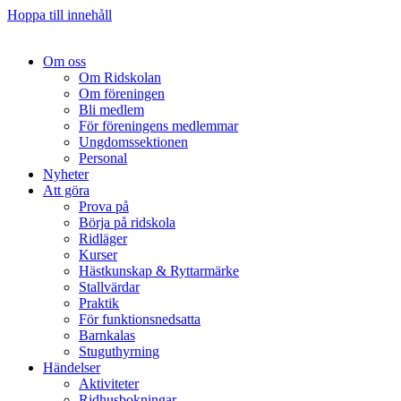
Hoppa till innehåll
Om oss
Om Ridskolan
Om föreningen
Bli medlem
För föreningens medlemmar
Ungdomssektionen
Personal
Nyheter
Att göra
Prova på
Börja på ridskola
Ridläger
Kurser
Hästkunskap & Ryttarmärke
Stallvärdar
Praktik
För funktionsnedsatta
Barnkalas
Stuguthyrning
Händelser
Aktiviteter
Ridhusbokningar