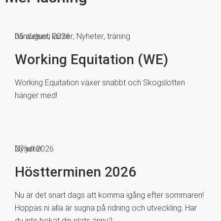
händelser
05 augusti 2026
,
kurser
,
Nyheter
,
träning
Working Equitation (WE)
Working Equitation växer snabbt och Skogslotten
hänger med!
Nyheter
27 juli 2026
Höstterminen 2026
Nu är det snart dags att komma igång efter sommaren!
Hoppas ni alla är sugna på ridning och utveckling. Har
du inte bokat din plats ännu?