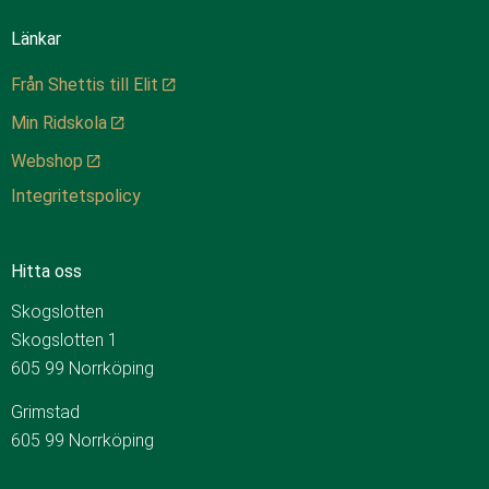
Länkar
Från Shettis till Elit
Min Ridskola
Webshop
Integritetspolicy
Hitta oss
Skogslotten
Skogslotten 1
605 99 Norrköping
Grimstad
605 99 Norrköping