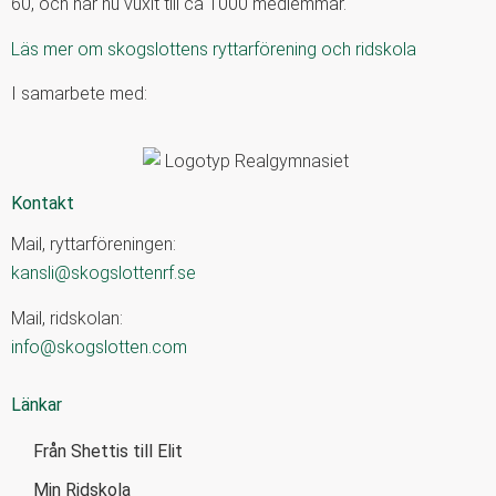
60, och har nu vuxit till ca 1000 medlemmar.
Läs mer om skogslottens ryttarförening och ridskola
I samarbete med:
Kontakt
Mail, ryttarföreningen:
kansli@skogslottenrf.se
Mail, ridskolan:
info@skogslotten.com
Länkar
Från Shettis till Elit
Min Ridskola